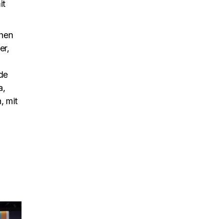
it
chen
er,
de
a,
, mit