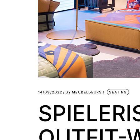
14/09/2022
BY
MEUBELBEURS
SEATING
SPIELER
OUTFIT-