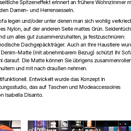
itliche Spitzeneffekt erinnert an frühere Wohnzimmer m
 den Damen- und Herrensesseln.
Sofa legen und/oder unter denen man sich wohlig verkrie
es Nylon, auf der anderen Seite mattes Grün. Seidentüch
nd um alles gut zusammenzuhalten, ja festzuschnüren:
tmodische Dachgepäckträger. Auch an Ihre Haustiere wur
rte Denim-Matte (mit abnehmbarem Bezug) schützt Ihr Sof
hl darauf. Die Matte können Sie übrigens zusammenrollen
ultern und mit nach draußen nehmen.
tifunktionell. Entwickelt wurde das Konzept in
atungsstudio, das auf Taschen und Modeaccessoires
on Isabella Disanto.