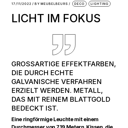
17/11/2022
BY
MEUBELBEURS
DECO
LIGHTING
LICHT IM FOKUS
GROSSARTIGE EFFEKTFARBEN, D
IE DURCH ECHTE G
ALVANISCHE VERFAHREN E
RZIELT WERDEN. METALL, D
AS MIT REINEM BLATTGOLD B
EDECKT IST.
Eine ringförmige Leuchte mit einem
Durchmesser von 7,19 Metern. Kissen, die