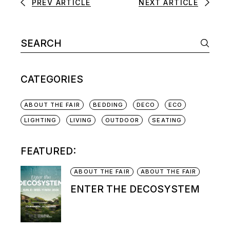
PREV ARTICLE
NEXT ARTICLE
CATEGORIES
ABOUT THE FAIR
BEDDING
DECO
ECO
LIGHTING
LIVING
OUTDOOR
SEATING
FEATURED:
ABOUT THE FAIR
ABOUT THE FAIR
ENTER THE DECOSYSTEM