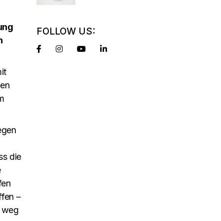
ung
FOLLOW US:
n
it
len
m
egen
ss die
e
fen
ffen –
, weg