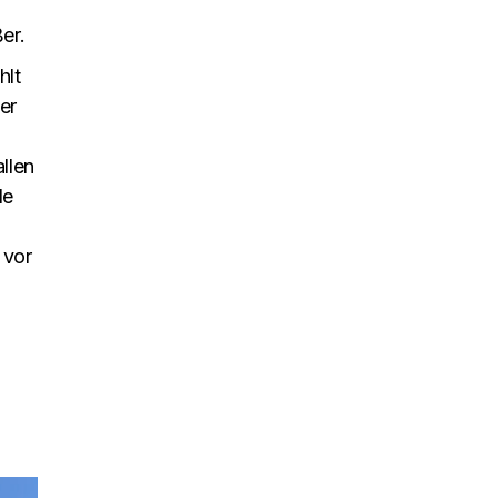
er.
hlt
er
llen
de
 vor