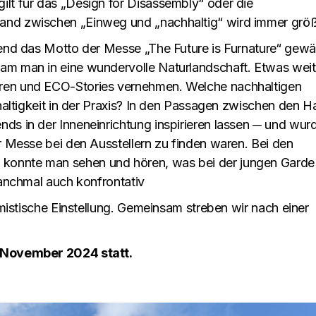
ilt für das „Design for Disassembly“ oder die
and zwischen „Einweg und „nachhaltig“ wird immer größ
fend das Motto der Messe „The Future is Furnature“ gewä
am man in eine wundervolle Naturlandschaft. Etwas weit
ren und ECO-Stories vernehmen. Welche nachhaltigen
hhaltigkeit in der Praxis? In den Passagen zwischen den Ha
ds in der Inneneinrichtung inspirieren lassen ─ und wur
er Messe bei den Ausstellern zu finden waren. Bei den
konnte man sehen und hören, was bei der jungen Garde
manchmal auch konfrontativ
timistische Einstellung. Gemeinsam streben wir nach einer
6. November 2024 statt.