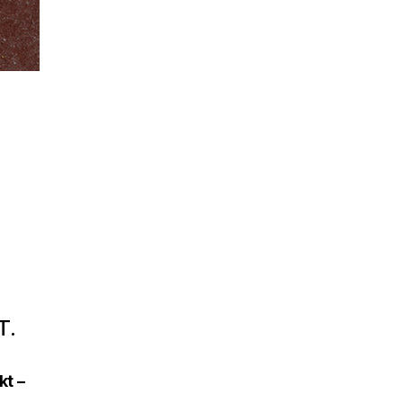
T.
kt –