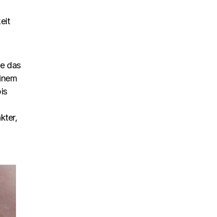
eit
ie das
einem
is
kter,