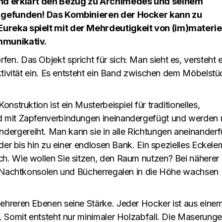
Und erklärt den Bezug zu Archimedes und seinem
d gefunden! Das Kombinieren der Hocker kann zu
ureka spielt mit der Mehrdeutigkeit von (im)materie
mmunikativ.
n. Das Objekt spricht für sich: Man sieht es, versteht 
ktivität ein. Es entsteht ein Band zwischen dem Möbelstü
struktion ist ein Musterbeispiel für traditionelles,
 mit Zapfenverbindungen ineinandergefügt und werden 
rgereiht. Man kann sie in alle Richtungen aneinanderf
der bis hin zu einer endlosen Bank. Ein spezielles Eckele
. Wie wollen Sie sitzen, den Raum nutzen? Bei näherer
u Nachtkonsolen und Bücherregalen in die Höhe wachsen
hreren Ebenen seine Stärke. Jeder Hocker ist aus eine
. Somit entsteht nur minimaler Holzabfall. Die Maserung