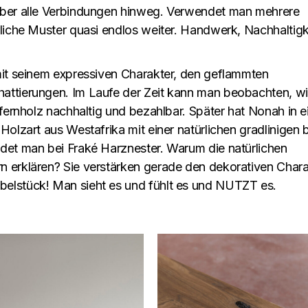
über alle Verbindungen hinweg. Verwendet man mehrere
liche Muster quasi endlos weiter. Handwerk, Nachhaltigk
mit seinem expressiven Charakter, den geflammten
attierungen. Im Laufe der Zeit kann man beobachten, w
efernholz nachhaltig und bezahlbar. Später hat Nonah in 
olzart aus Westafrika mit einer natürlichen gradlinigen b
det man bei Fraké Harznester. Warum die natürlichen
 erklären? Sie verstärken gerade den dekorativen Chara
elstück! Man sieht es und fühlt es und NUTZT es.